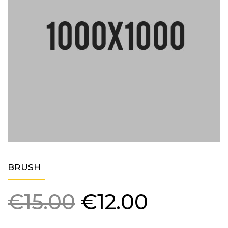
BRUSH
Original
Current
€
15.00
€
12.00
price
price