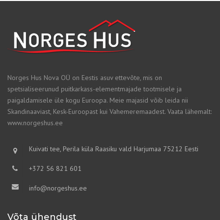
Norges Hus Nova OÜ on Eestis asuv ettevõte, mis on
spetsialiseerunud puitkarkass-elementmajade tootmisele ja
paigaldamisele üle kogu Euroopa. Meie majasid võib leida nii
Skandinaaviast, Kesk-Euroopast kui Vahemeremaadest. Vaata lähemalt:
www.norgeshus.ee
Kuivati tee, Perila küla Raasiku vald Harjumaa 75212 Eesti
+372 56 821 601
info@norgeshus.ee
Võta ühendust