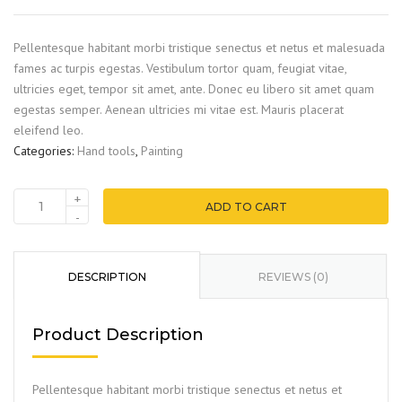
was:
is:
€15.00.
€12.00.
Pellentesque habitant morbi tristique senectus et netus et malesuada
fames ac turpis egestas. Vestibulum tortor quam, feugiat vitae,
ultricies eget, tempor sit amet, ante. Donec eu libero sit amet quam
egestas semper. Aenean ultricies mi vitae est. Mauris placerat
eleifend leo.
Categories:
Hand tools
,
Painting
+
ADD TO CART
-
DESCRIPTION
REVIEWS (0)
Product Description
Pellentesque habitant morbi tristique senectus et netus et