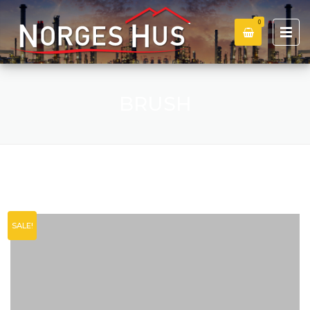
0
BRUSH
SALE!