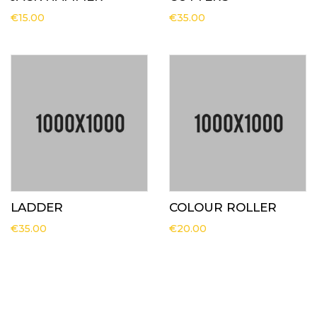
€
15.00
€
35.00
LADDER
COLOUR ROLLER
€
35.00
€
20.00