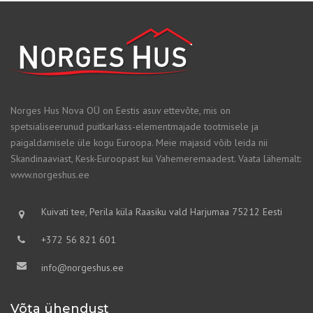
Norges Hus Nova OÜ on Eestis asuv ettevõte, mis on
spetsialiseerunud puitkarkass-elementmajade tootmisele ja
paigaldamisele üle kogu Euroopa. Meie majasid võib leida nii
Skandinaaviast, Kesk-Euroopast kui Vahemeremaadest. Vaata lähemalt:
www.norgeshus.ee
Kuivati tee, Perila küla Raasiku vald Harjumaa 75212 Eesti
+372 56 821 601
info@norgeshus.ee
Võta ühendust