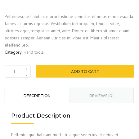
Pellentesque habitant morbi tristique senectus et netus et malesuada
fames ac turpis egestas. Vestibulum tortor quam, feugiat vitae,
ultricies eget, tempor sit amet, ante. Donec eu libero sit amet quam
egestas semper. Aenean ultricies mi vitae est. Mauris placerat
eleifend leo.
Category:
Hand tools
+
ADD TO CART
-
DESCRIPTION
REVIEWS (0)
Product Description
Pellentesque habitant morbi tristique senectus et netus et